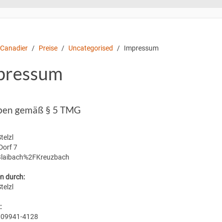
 Canadier
Preise
Uncategorised
Impressum
pressum
ben gemäß § 5 TMG
telzl
Dorf 7
Blaibach%2FKreuzbach
en durch:
telzl
:
: 09941-4128