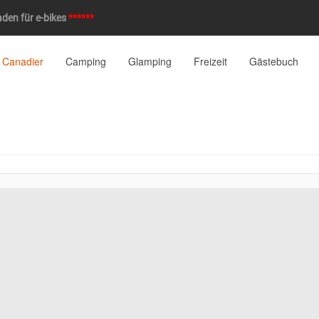
den für e-bikes
******
 Canadier
Camping
Glamping
Freizeit
Gästebuch