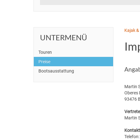
Kajak &
UNTERMENÜ
Im
Touren
Preise
Anga
Bootsausstattung
Martin S
Oberes 
93476 
Vertret
Martin S
Kontakt
Telefon