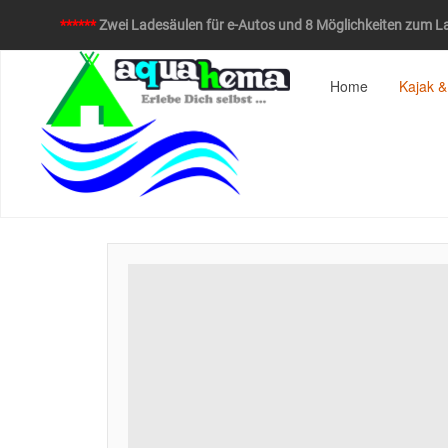
******
Zwei Ladesäulen für e-Autos und 8 Möglichkeiten zum La
Home
Kajak &