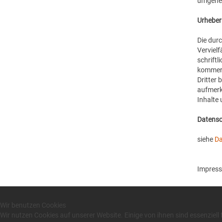
umgehen
Urheber
Die durc
Verviel
schriftl
kommerzi
Dritter 
aufmerk
Inhalte
Datens
siehe
Da
Impres
Wir benutzen Cookies
Wir nutzen Cookies auf unserer Website. Einige von ihnen sind essenziell