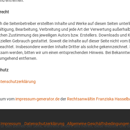
d entfernen.
recht
h die Seitenbetreiber erstellten Inhalte und Werke auf diesen Seiten unte
fältigung, Bearbeitung, Verbreitung und jede Art der Verwertung außerha
ichen Zustimmung des jeweiligen Autors bzw. Erstellers. Downloads und Kop
ellen Gebrauch gestattet. Soweit die Inhalte auf dieser Seite nicht vom 
beachtet. Insbesondere werden Inhalte Dritter als solche gekennzeichnet.
sam werden, bitten wir um einen entsprechenden Hinweis. Bei Bekanntw
 umgehend entfernen.
chutz
tenschutzerklärung
sum vom
impressum-generator.de
der
Rechtsanwältin Franziska Hasselb
Impressum
Datenschutzerklärung
Allgemeine Geschäftsbedingungen
 für den Betrieb der Seite, während andere uns helfen, diese Website und 