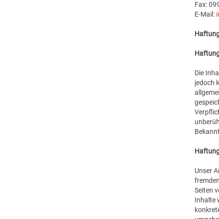
Fax: 09
E-Mail:
Haftung
Haftung
Die Inha
jedoch 
allgemei
gespeic
Verpfli
unberüh
Bekannt
Haftung
Unser An
fremden 
Seiten 
Inhalte 
konkret