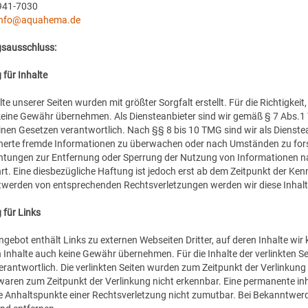
941-7030
info@aquahema.de
sausschluss:
 für Inhalte
lte unserer Seiten wurden mit größter Sorgfalt erstellt. Für die Richtigkeit
keine Gewähr übernehmen. Als Diensteanbieter sind wir gemäß § 7 Abs.1 
nen Gesetzen verantwortlich. Nach §§ 8 bis 10 TMG sind wir als Dienstean
herte fremde Informationen zu überwachen oder nach Umständen zu forsch
chtungen zur Entfernung oder Sperrung der Nutzung von Informationen n
rt. Eine diesbezügliche Haftung ist jedoch erst ab dem Zeitpunkt der Ken
werden von entsprechenden Rechtsverletzungen werden wir diese Inhal
 für Links
gebot enthält Links zu externen Webseiten Dritter, auf deren Inhalte wir
Inhalte auch keine Gewähr übernehmen. Für die Inhalte der verlinkten Seit
verantwortlich. Die verlinkten Seiten wurden zum Zeitpunkt der Verlinkun
waren zum Zeitpunkt der Verlinkung nicht erkennbar. Eine permanente inhal
e Anhaltspunkte einer Rechtsverletzung nicht zumutbar. Bei Bekanntwer